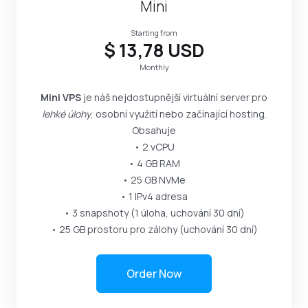
Mini
Starting from
$ 13,78 USD
Monthly
Mini VPS
je náš nejdostupnější virtuální server pro
lehké úlohy
, osobní využití nebo začínající hosting.
Obsahuje
• 2 vCPU
• 4 GB RAM
• 25 GB NVMe
• 1 IPv4 adresa
• 3 snapshoty (1 úloha, uchování 30 dní)
• 25 GB prostoru pro zálohy (uchování 30 dní)
Order Now