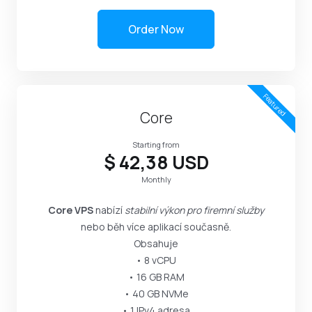
Order Now
Featured
Core
Starting from
$ 42,38 USD
Monthly
Core VPS
nabízí
stabilní výkon pro firemní služby
nebo běh více aplikací současně.
Obsahuje
• 8 vCPU
• 16 GB RAM
• 40 GB NVMe
• 1 IPv4 adresa