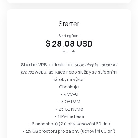
Starter
Starting from
$ 28,08 USD
Monthly
Starter VPS
je ideální pro
spolehlivý každodenní
provoz
webu, aplikace nebo služby se středními
nároky na výkon.
Obsahuje
• 4 vCPU
• 8 GB RAM
• 25 GB NVMe
• 1 IPv4 adresa
• 6 snapshotů (2 úlohy, uchování 60 dní)
• 25 GB prostoru pro zálohy (uchování 60 dní)