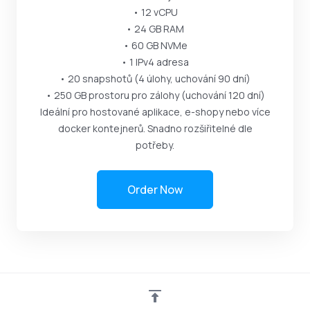
• 12 vCPU
• 24 GB RAM
• 60 GB NVMe
• 1 IPv4 adresa
• 20 snapshotů (4 úlohy, uchování 90 dní)
• 250 GB prostoru pro zálohy (uchování 120 dní)
Ideální pro hostované aplikace, e-shopy nebo více
docker kontejnerů. Snadno rozšiřitelné dle
potřeby.
Order Now