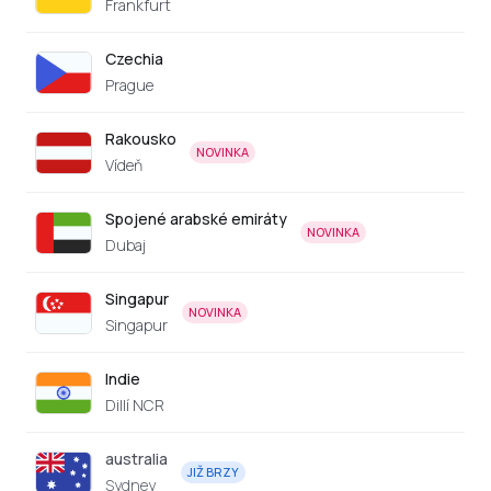
Frankfurt
Czechia
Prague
Rakousko
NOVINKA
Vídeň
Spojené arabské emiráty
NOVINKA
Dubaj
Singapur
NOVINKA
Singapur
Indie
Dillí NCR
australia
JIŽ BRZY
Sydney