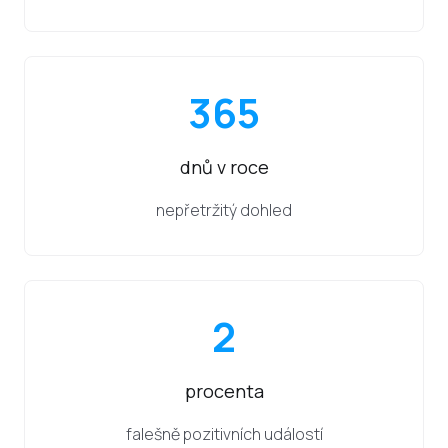
365
dnů v roce
nepřetržitý dohled
2
procenta
falešně pozitivních událostí